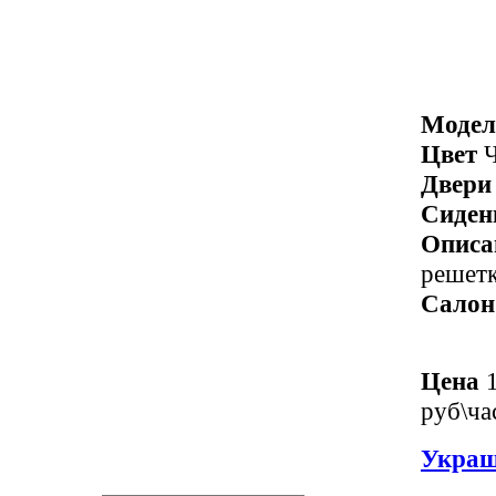
Модел
Цвет
Ч
Двери
Сиден
Описа
решетк
Салон
Цена
1
руб\ча
Украш