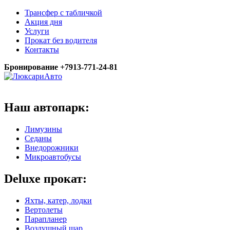
Трансфер с табличкой
Акция дня
Услуги
Прокат без водителя
Контакты
Бронирование +7913-771-24-81
Наш автопарк:
Лимузины
Седаны
Внедорожники
Микроавтобусы
Deluxe прокат:
Яхты, катер, лодки
Вертолеты
Парапланер
Воздушный шар