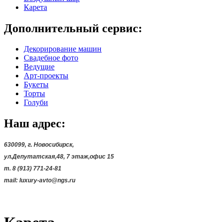
Карета
Дополнительный сервис:
Декорирование машин
Свадебное фото
Ведущие
Арт-проекты
Букеты
Торты
Голуби
Наш адрес:
630099, г. Новосибирск,
ул.Депутатская,48,
7 этаж,офис 15
т. 8 (913) 771-24-81
mail:
luxury-avto@ngs.ru