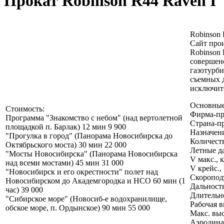
Прокат Robinson R44 Raven I
Robinson 
Сайт прои
Robinson
совершен
газотурб
съемных 
исключит
Основные
Стоимость:
Фирма-про
Программа "Знакомство с небом" (над вертолетной
Страна-п
площадкой п. Барлак) 12 мин 9 900
Назначен
"Прогулка в город" (Панорама Новосибирска до
Количеств
Октябрьского моста) 30 мин 22 000
Летные д
"Мосты Новосибирска" (Панорама Новосибирска
V макс., 
над всеми мостами) 45 мин 31 000
V крейс.,
"Новосибирск и его окрестности" полет над
Скороподъ
Новосибирском до Академгородка и НСО 60 мин (1
Дальность
час) 39 000
Длительно
"Сибирское море" (Новосиб-е водохранилище,
Рабочая в
обское море, п. Ордынское) 90 мин 55 000
Макс. выс
Аэродинам