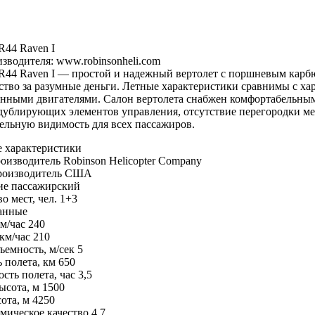
R44 Raven I
зводителя: www.robinsonheli.com
 R44 Raven I — простой и надежный вертолет с поршневым карбю
ство за разумные деньги. Летные характеристики сравнимы с ха
инными двигателями. Салон вертолета снабжен комфортабельны
дублирующих элементов управления, отсутствие перегородки м
ельную видимость для всех пассажиров.
 характеристики
изводитель Robinson Helicopter Company
роизводитель США
ие пассажирский
о мест, чел. 1+3
анные
км/час 240
 км/час 210
емность, м/сек 5
 полета, км 650
сть полета, час 3,5
ысота, м 1500
ота, м 4250
ическое качество 4,7