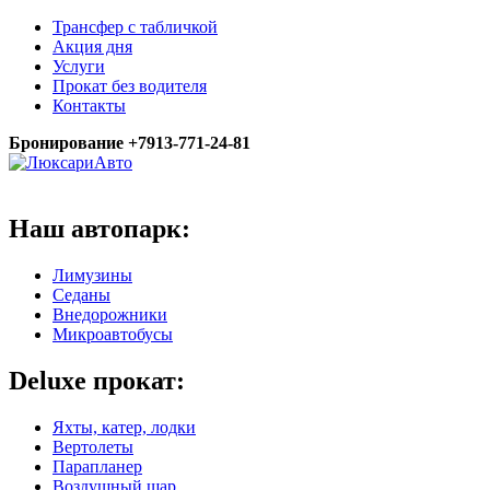
Трансфер с табличкой
Акция дня
Услуги
Прокат без водителя
Контакты
Бронирование +7913-771-24-81
Наш автопарк:
Лимузины
Седаны
Внедорожники
Микроавтобусы
Deluxe прокат:
Яхты, катер, лодки
Вертолеты
Парапланер
Воздушный шар